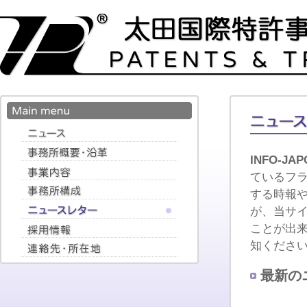
INFO-JAP
ているフ
する時報
が、当サ
ことが出
知ください
最新の